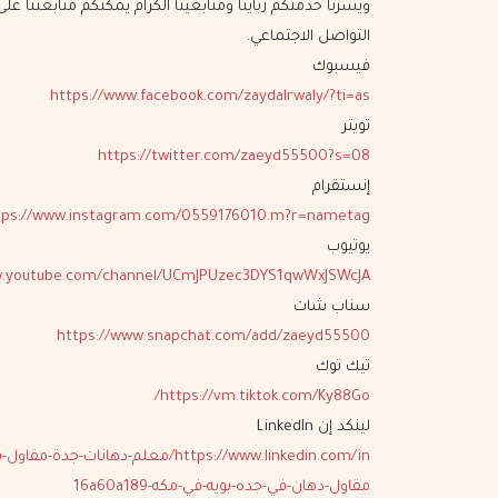
ويسرنا خدمتكم زباينا ومتابعينا الكرام يمكنكم متابعتنا عل
التواصل الاجتماعي.
فيسبوك
https://www.facebook.com/zaydalrwaly/?ti=as
تويتر
https://twitter.com/zaeyd55500?s=08
إنستقرام
tps://www.instagram.com/0559176010.m?r=nametag
يوتيوب
w.youtube.com/channel/UCmJPUzec3DYS1qwWxJSWcJA
سناب شات
https://www.snapchat.com/add/zaeyd55500
تيك توك
https://vm.tiktok.com/Ky88Go/
لينكد إن LinkedIn
https://www.linkedin.com/in/معلم-دهانات-جدة-
مقاول-دهان-في-جده-بويه-في-مكه-16a60a189