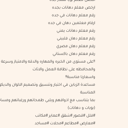
افضل معلم بويا ممتاز جدة
ارخص معلم دهانات بجده
رقم معلم دهانات في جده
ارقام معلمين دهان في جده
رقم معلم دهانات يمني
رقم معلم دهان فلبيني
رقم معلم دهان مصري
رقم معلم دهان باكستاني
!!على مستوى من الخبره والمهاره والدقه واﻻمتياز وسرعة ا
والمحافظه على نظافة العمل واﻻثاث
واسعارنا مناسبة!!
مساعدة الزباين في اختيار وتنسيق وتصميم اﻻلوان والديكو
المناسبة
بما يتناسب مع اذواقهم ويلبي طمحاتهم ورغباتهم ومس
(بويات و دهانات)
#فلل #قصور #شقق #عماير #مكاتب
#معارض #مطاعم #محلات #مساجد