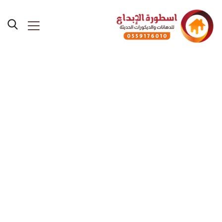
هناجر برجولات مظلات
سواتر جدة 0533245654 –
مظلات بجده /سواتر/
هناجر/قرميد/بيوت شعر/
خيام/برجولات مستودعات
بجده