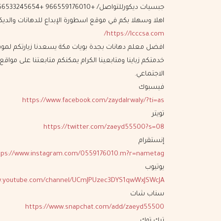
جبسيات ديكورللتواصل/ +966559176010 +966533245654
اهلا وسهلا بكم في موقع اسطورة الإبداع للدهانات والديكو
https://lcccsa.com/
افضل معلم دهانات بجدة بويات مكة يسعدنا زيارتكم لموق
خدمتكم زباينا ومتابعينا الكرام يمكنكم متابعتنا على مواقع
الاجتماعي.
فيسبوك
https://www.facebook.com/zaydalrwaly/?ti=as
تويتر
https://twitter.com/zaeyd55500?s=08
إنستقرام
tps://www.instagram.com/0559176010.m?r=nametag
يوتيوب
w.youtube.com/channel/UCmJPUzec3DYS1qwWxJSWcJA
سناب شات
https://www.snapchat.com/add/zaeyd55500
تيك توك