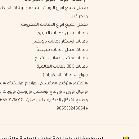
نعمل جميع انواع البويات الساده والرشات الداخليه
والجرافيت
نعمل جميع انواع الدهانات المعروفه
دهانات جوتن دهانات الجزيره
دهانات اوسكار دهانات ديولكس
دهانات هنبل دهانات سيجمأ
دهانات بقشان دهانات الشبح
دهانات BBC دهانات العالمية
(انواع الدهانات الديكورات)
@تعتيق @ترخيم @مكسيكي @ابداع @استيكو @ش
@خيال @ورود @وهاج @مخمل @روشن @بويات تب
وجميع اشكال الديكورات للتواصل/+76010
+966533245654