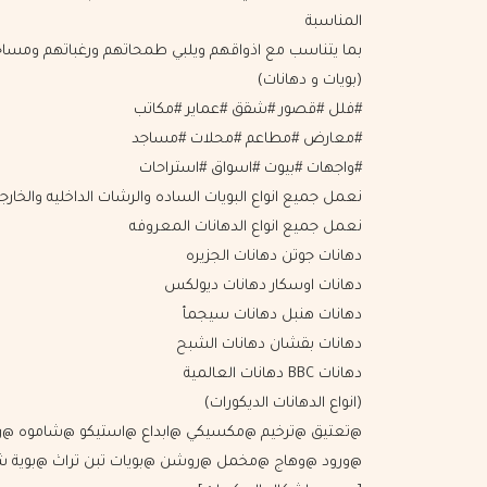
المناسبة
بما يتناسب مع اذواقهم ويلبي طمحاتهم ورغباتهم ومس
(بويات و دهانات)
#فلل #قصور #شقق #عماير #مكاتب
#معارض #مطاعم #محلات #مساجد
#واجهات #بيوت #اسواق #استراحات
نعمل جميع انواع البويات الساده والرشات الداخليه والخارج
نعمل جميع انواع الدهانات المعروفه
دهانات جوتن دهانات الجزيره
دهانات اوسكار دهانات ديولكس
دهانات هنبل دهانات سيجمأ
دهانات بقشان دهانات الشبح
دهانات BBC دهانات العالمية
(انواع الدهانات الديكورات)
@تعتيق @ترخيم @مكسيكي @ابداع @استيكو @شاموه @ر
@ورود @وهاج @مخمل @روشن @بويات تبن تراث @بوية