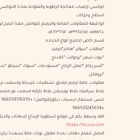
ابوكسي ارضيات معالجة الرطوبه والملوحه بمادة اﻻبوكسي
اسطح وخزانات
ابوخليفة للمقاولات العامه والترميم للتواصل معنا اتصل/و
٠٥٥٩١٧٦٠١٠ ٠٥٣٣٢٤٥٦٥٤ ٠٥٤٦٢٣٦٦٥٢
قسم خاص لجميع انواع الحداده
*مظلات *سواتر *هناجر*قرميد
*بيوت شعر *برجولات *كلادنج
*كسر رخام *اعمل الزجاج *مستودعات *شبوك *شينكو *شب
*بروفايل
مقاولات عامة ترميم ملاحق تشطيبات خرسانة واسمنت تر
بلاط سراميك بلاط بورسلان بلاط باركيه اسمنت بور مج
جبس مستعار جبسيات ديكورللتواصل/ +966559176010
+966533245654
اهلا وسهلا بكم في موقع اسطورة الإبداع للدهانات والديكو
https://lcccsa.com/
افضل معلم دهانات بجدة مقاول بويات مكة يسعدنا زيارت