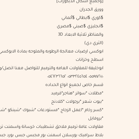
[وجميع اشكال الديكورات]
وورق الجدران
$كوري $ايطالي $ألماني
$انجليزي $صيني $مصري
والمناظر ثلاثية اﻻبعاد 3D
(الثري دي)
ابوكسي ارضيات معالجة الرطوبه والملوحه بمادة اﻻبوكسي
اسطح وخزانات
ابوخليفة للمقاولات العامه والترميم للتواصل معنا اتصل/و
٠٥٥٩١٧٦٠١٠ ٠٥٣٣٢٤٥٦٥٤ ٠٥٤٦٢٣٦٦٥٢
قسم خاص لجميع انواع الحداده
*مظلات *سواتر *هناجر*قرميد
*بيوت شعر *برجولات *كلادنج
*كسر رخام *اعمل الزجاج *مستودعات *شبوك *شينكو *شب
*بروفايل
مقاولات عامة ترميم ملاحق تشطيبات خرسانة واسمنت تر
بلاط سراميك بورسلان اسمنت بور مجبس جبس بورد جب