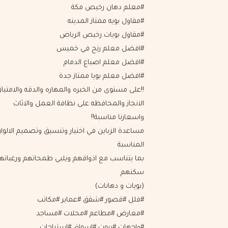
#معلم دهان رخيص مكة
#مقاول بويه ممتاز المدينه
#مقاول بويات رخيص الرياض
#افضل معلم رنج في خميس
#افضل معلم اصباغ الدمام
#افضل معلم بويا ممتاز جدة
!!على مستوى من الخبره والمهاره والدقه واﻻمتيا
اﻻنجاز والمحافظه على نظافة العمل واﻻثاث
واسعارنا مناسبة!!
مساعدة الزباين في اختيار وتنسيق وتصميم اﻻلوان
المناسبة
بما يتناسب مع اذواقهم ويلبي طمحاتهم ورغبات
سكنهم
(بويات و دهانات)
#فلل #قصور #شقق #عماير #مكاتب
#معارض #مطاعم #محلات #مساجد
#واجهات #بيوت #اسواق #استراحات