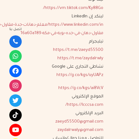
https://vm.tiktok.com/Ky88Go/
لينكد إن LinkedIn
https://www.linkedin.com/in/معلم-دهانات-جدة-
اتصل بنا
مقاول-دهان-في-جده-بويه-في-مكه-16a60a189
تيليجرام
https://t.me/zaeyd55500
https://t.me/zaydalrwly
نشاطي التجاري على Google
https://g.co/kgs/uyUAPz
https://g.co/kgs/ai8VcV
الموقع الإلكتروني
https://lcccsa.com/
البريد الإلكتروني
zaeyd55500@gmail.com
zaydalrwaly@gmail.com
للتواصل معنا جوال/واتساب