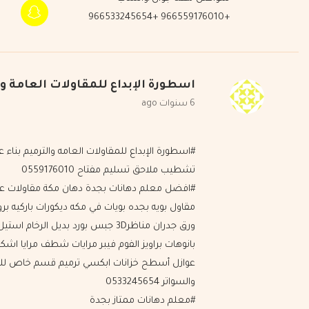
+966559176010 +966533245654
اسطورة الإبداع للمقاولات العامة وا
6 سنوات ago
#اسطورة الإبداع للمقاولات العامه والترميم بناء 
تشطيب ملاحق تسليم مفتاح 0559176010
#افضل معلم دهانات بجدة دهان مكة مقاولات عا
مقاول بويه بجده بويات في مكه ديكورات باركيه بر
ورق جدران مناظر3D جبس بورد بديل الرخام ا
بانوهات براويز الفوم فيبر مرايات شطف مرايا اشكا
عوازل أسطح خزانات ابكسي ترميم قسم خاص ل
والسواتر 0533245654
#معلم دهانات ممتاز بجدة