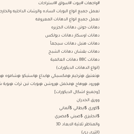
#واجهات #بيوت #اسواق #استراحات
نعمل جميع انواع البويات الساده والرشات الداخليه والخارج
نعمل جميع انواع الدهانات المعروفه
دهانات جوتن دهانات الجزيره
دهانات اوسكار دهانات ديولكس
دهانات هنبل دهانات سيجمأ
دهانات بقشان دهانات الشبح
دهانات BBC دهانات العالمية
(انواع الدهانات الديكورات)
@تعتيق @ترخيم @مكسيكي @ابداع @استيكو @شاموه @ر
@ورود @وهاج @مخمل @روشن @بويات تبن تراث @بوية
[وجميع اشكال الديكورات]
وورق الجدران
$كوري $ايطالي $ألماني
$انجليزي $صيني $مصري
والمناظر ثلاثية اﻻبعاد 3D
(الثري دي)