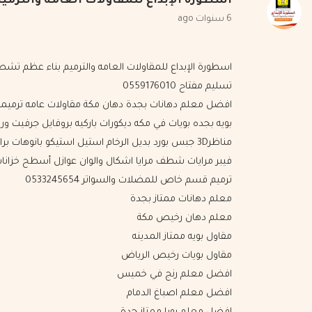
اسطورة الإبداع للمقاولات العامة والترمي
6 سنوات ago
اسطورة الإبداع للمقاولات العامه والترميم بناء عظم تش
تسليم مفتاح 0559176010
افضل معلم دهانات بجدة دهان مكة مقاولات عامه ترميم
بويه بجده بويات في مكه ديكورات باركيه بروفايل جرفيت ور
مناظر3D جبس بورد بديل الرخام استيل استيكو بانوهات برا
فيبر مرايات شطف مرايا اشكال والوان عوازل أسطح خزانا
ترميم قسم خاص للمضلات والسواتر 0533245654
معلم دهانات ممتاز بجدة
معلم دهان رخيص مكة
مقاول بويه ممتاز المدينه
مقاول بويات رخيص الرياض
افضل معلم رنج في خميس
افضل معلم اصباغ الدمام