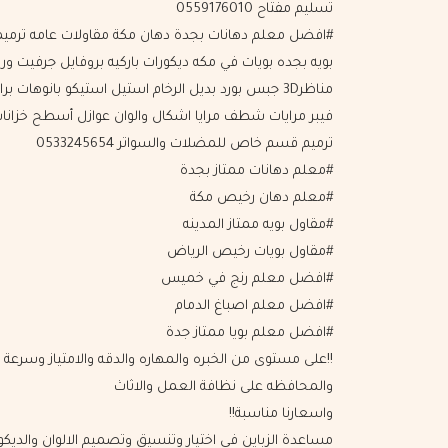
تسليم مفتاح 0559176010
#افضل معلم دهانات بجدة دهان مكة مقاولات عامه ترمي
بويه بجده بويات في مكه ديكورات باركيه بروفايل جرفيت ور
مناظر3D جبس بورد بديل الرخام استيل استيكو بانوهات برا
فيبر مرايات شطف مرايا اشكال والوان عوازل أسطح خزانا
ترميم قسم خاص للمضلات والسواتر 0533245654
#معلم دهانات ممتاز بجدة
#معلم دهان رخيص مكة
#مقاول بويه ممتاز المدينه
#مقاول بويات رخيص الرياض
#افضل معلم رنج في خميس
#افضل معلم اصباغ الدمام
#افضل معلم بويا ممتاز جدة
!!على مستوى من الخبره والمهاره والدقه واﻻمتياز وسرعة ا
والمحافظه على نظافة العمل واﻻثاث
واسعارنا مناسبة!!
مساعدة الزباين في اختيار وتنسيق وتصميم اﻻلوان والديكو