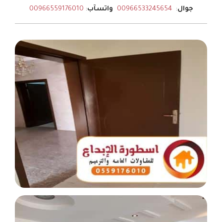
جوال
:
00966533245654
واتسآب
:
00966559176010