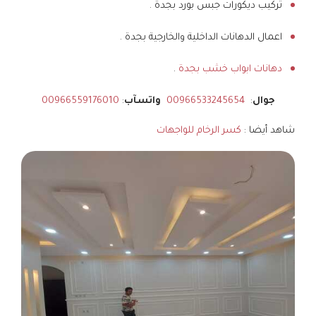
تركيب ديكورات جبس بورد بجدة .
اعمال الدهانات الداخلية والخارجية بجدة .
دهانات ابواب خشب بجدة
.
جوال
:
00966533245654
واتسآب
:
00966559176010
شاهد أيضا :
كسر الرخام للواجهات