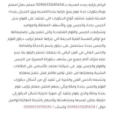
الرخام باركيه بجده المدينه ت:00966533245654 معلم دهان/معلم
بويه/ديكورات جدة فوم ينبع باركيه بجدة/المدينه ورق الجدران بجده/
المدينه لتنفيذ مختلف أنواع الديكورات التي تعتمد على الفوم بديل
الجبس بجدة والجبس بورد والأسقف المعلقة والعواميد
وتشكيلات الجبس والفوم المتعددة والتي تتميز برقي تصميماتها
مع توافر اللمسة الفنية البديعة التي يتركها معلم تركيب ديكور الفوم
والجبس بجدة ستحصل على ديكور يتسم بالحداثة والفخامة
والحس العالي في الفن الراقي ما يجعلك تشعر بالزهو بما يبدو
عليه منزلك أمام جميع من يشاهد ديكوراته المميزة من الجبس
والفوم والجبس بورد. في شركتنا نعتمد بالأساس على الطاقات
البشرية ومهاراتها من خلال توفير طاقم عمل يتميز بمهارته
وتشبعه بالحس الفني والخبرة في تنفيذ أي من أشكال ديكورات
الفوم والجس بجدة ومكة ويأتي بينهم افضل معلم تركيب فوم
بجدة ومكة والذي يقوم بتنفيذ أي صورة تخيلية لشكل الديكور إلى
حقيقة يمكن لمسها ومشاهدتها والانبهار بالنتيجة النهائية.لتواصل
جوال /
00966533245654
واتسآب /
00966559176010