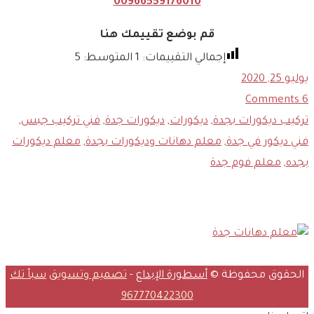
00966559176010
قم بوضع تقييمك هنا
إجمالي التقييمات:
1
المتوسط:
5
يوليو 25, 2020
Comments
6
تركيب ديكورات بجدة
,
ديكورات
,
ديكورات جدة
,
فني تركيب جبس
,
فني ديكور في جدة
,
معلم دهانات وديكورات بجدة
,
معلم ديكورات
بجده
,
معلم فوم جدة
سعودي ديكورلجميع أعمال الدهانات والديكورات في مكة وجدة
الحقوق محفوظة ©
أسطورة الإبداع
-
تصميم وتسويق
سبأ تك
967770422300