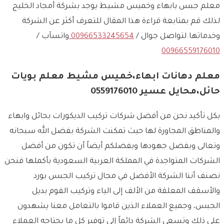
معلم جبس بابهاء وخميس مشيط يوجد بشركة أمجاد الخليج
لذلك قم بمتابعة قراءة هذا المقال للتعرف أكثر عن الشركة
وخدماتها.لتواصل جوال /
00966533245654
واتسآب /
00966559176010
معلم دهانات ابهاء،خميس مشيط معلم بويات
حائل،محايل عسير 0559176010
بكل تأكيد نحن من أفضل شركات تركيب الديكورات بحائل وابهاء
والمناطق المجاورة لها حيث تمكنت الشركة بفضل الله سبحانه
وتعالى وبفضل جهودها وبفضلكم أيضاً أن تكون من أفضل
الشركات المتواجدة في المملكة العربية السعودية بأكملها فنحن
نصنف أننا الشركة الأفضل في مجال تركيب الجبس بورد
والأسقف المعلقة من الألف إلى الياء وتركيب الفوم بديل
الجبس، وجميع العملاء الذين قاموا بالتعامل معنا يشهدون
على ذلك وتسعى الشركة دائماً إلى توفير كل ما يحتاجه العملاء