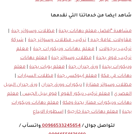
شاهد ايضا من خدماتنا التي نقدمها
مشاهدة “افضل معلم دهانات بجدة
|
مظلات وسواتر جدة
|
مقاولات عامة جده
|
تركيب مظلات وسواتر جدة
|
شركة
تركيب برجولات
|
معلم دهانات وديكورات جدة
|
معلم
تركيب فوم بجدة
|
مظلات وسواتر جدة
|
معلم دهانات
وديكورات بجدة
|
ورق جدران جدة
|
معلم بويات بجدة
|
معلم
دهانات في مكة
|
معلم ايبوكسي جدة
|
مظلات السيارات
|
مظلات وسواتر ممتازة
|
ديكورات وورق جدران
|
ورق جدران البديل
العصري
|
معلم تركيب ديكور الفوم
|
فوم بديل الجبس
|
معلم
دهانات وديكورات ممتاز بجدة ومكة
|
معلم دهانات وديكورات
بجدة
|
معلم دهانات جدة خارجية
|
اسطورة الابداع
لتواصل جوال /
00966533245654
واتسآب /