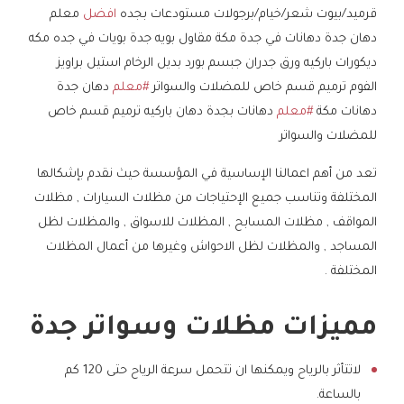
قرميد/بيوت شعر/خيام/برجولات مستودعات بجده
افضل
معلم
دهان جدة دهانات في جدة مكة مقاول بويه جدة بويات في جده مكه
ديكورات باركيه ورق جدران جبسم بورد بديل الرخام استيل براويز
الفوم ترميم قسم خاص للمضلات والسواتر ‎
#معلم
دهان جدة
دهانات مكة ‎
#معلم
دهانات بجدة دهان باركيه ترميم قسم خاص
للمضلات والسواتر
تعد من أهم اعمالنا الإساسية في المؤسسة حيث نقدم بإشكالها
المختلفة وتناسب جميع الإحتياجات من مظلات السيارات , مظلات
المواقف , مظلات المسابح , المظلات للاسواق , والمظلات لظل
المساجد , والمظلات لظل الاحواش وغيرها من أعمال المظلات
المختلفة .
مميزات مظلات وسواتر جدة
لاتتأثر بالرياح ويمكنها ان تتحمل سرعة الرياح حتى 120 كم
بالساعة.