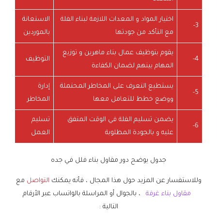
اختيار المواد و المعدات اللازمة لبناء الفلة
الاستعانة
3-
مع التأكد من جودتها
بالموردين
يقوم بتوظيف عمال بناء ماهرين و توزيع
4-
التوظيف
المهام بينهم لضمان الكفاءة
يستطيع التعرف على المخاطر المحتملة
إدارة
5-
ووضع خطط للتعامل معها
المخاطر
يضمن تسليم الفلة في الوقت المتفق
تسليم
6-
عليه و بالجودة المطلوبة
العمل
جدول يوضح دور مقاول بناء فلل في جده
وللاستفسار عن المزيد حول هذا المجال ، فأنه يمكنك
التواصل
مع
مقاول بناء غرفة
، بالجوال أو المراسلة بالواتساب عبر الأرقام
التالية :