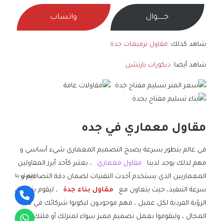
جــــــوال
واتساب
شاهد كذلك:
مقاول ترميمات جدة
شاهد أيضا:
ديكورات بارتشن
مقاول معماري في جده
في عالم يتطور بسرعة يصبح التصميم المعماري شيء أساسي و
مهم لذلك يوجد لدينا
مقاول معماري
، يعتبر كأحد أبرز المقاولين
المعماريين الذي يستخدم أحدث التقنيات لضمان دقة التصاميم و
اتصل بنا
سرعة التنفيذ، حيث يتعاون مع
مقاول بناء جدة
، ليقوم بتحقيق
الرؤية الفردية لكل عميل ، فهم موجودون ليكونوا شركائك في هذا
المجال ، وليقوموا بعمل تصميم مميز سواء لمنزلك أو فلتك.